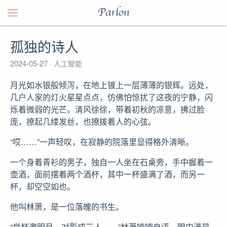
Parlon
孤独的诗人
2024-05-27
人工智能
月光如水银般倾泻，在地上镀上一层薄薄的银辉。远处，
几户人家的灯火星星点点，仿佛怕惊扰了这夜的宁静，闪
烁着微弱的光芒。清风徐徐，带着初秋的凉意，拂过脸
庞，撩起几缕发丝，也撩拨着人的心弦。
“哎……”一声轻叹，在寂静的院落里显得格外清晰。
一个身着青衫的男子，独自一人坐在石桌旁，手中握着一
壶酒，面前摆着两个酒杯，其中一杯盛满了酒，而另一
杯，却空空如也。
他叫林萧，是一位落魄的书生。
“举杯邀明月，对影成三人……”林萧喃喃自语，眼中满是