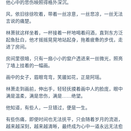
他心中的悲伤映照得格外深沉。
风，依旧徐徐吹着，带着一丝凉意，一丝悲凉，一丝无法
言说的痛楚。
林萧就这样坐着，一杯接着一杯地喝着闷酒，直到东方泛
起鱼肚白，他才摇摇晃晃地站起身，拖着疲惫的步伐，走
进了房间。
房间里很暗，只有一扇小小的窗户透进来一丝微光，照亮
了墙上挂着的一幅画。
画中的女子，眉眼弯弯，笑靥如花，正是阿瑶。
林萧走到画前，伸出手，轻轻抚摸着画中人的脸庞，眼中
满是温柔，满是悲伤，满是……绝望。
他知道，有些人，一旦错过，便是一生。
有些伤痛，即使时间也无法抚平，只会随着岁月的流逝，
越来越深刻，越来越清晰，最终成为心中一道永远无法愈