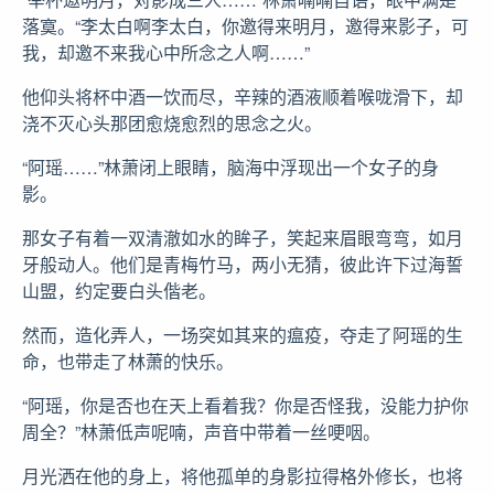
落寞。“李太白啊李太白，你邀得来明月，邀得来影子，可
我，却邀不来我心中所念之人啊……”
他仰头将杯中酒一饮而尽，辛辣的酒液顺着喉咙滑下，却
浇不灭心头那团愈烧愈烈的思念之火。
“阿瑶……”林萧闭上眼睛，脑海中浮现出一个女子的身
影。
那女子有着一双清澈如水的眸子，笑起来眉眼弯弯，如月
牙般动人。他们是青梅竹马，两小无猜，彼此许下过海誓
山盟，约定要白头偕老。
然而，造化弄人，一场突如其来的瘟疫，夺走了阿瑶的生
命，也带走了林萧的快乐。
“阿瑶，你是否也在天上看着我？你是否怪我，没能力护你
周全？”林萧低声呢喃，声音中带着一丝哽咽。
月光洒在他的身上，将他孤单的身影拉得格外修长，也将