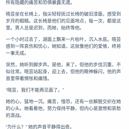
所有隐藏的痛苦和恐惧暴露无遗。
晓芸坐在长椅上，指尖轻轻抚过长椅的破旧漆面，感受到
岁月的粗糙。这长椅是他们的见面地点，每一次，都是这
里。男人总是迟到，而她，始终等他。
一个小时过去了，湖面上飘来一片枯叶，沉入水底。晓芸
感到一阵哀伤和忧心，她知道，这就像他们的爱情，终将
一事无成。
突然，她听到脚步声。是他，来了。但他的步伐沉重，不
似往常。晓芸站起身，迎上去，但他的眼神躲闪，他的声
音里带着惆怅和痛惜。
“晓芸，我们不能再见面了。”
她的心，猛地一沉。痛苦，惶恐，还有一丝解脱交织在她
的心头。她看着他，努力保持平静，但内心是激愤和哀愁
的混战。
“为什么？” 她的声音平静得出奇。