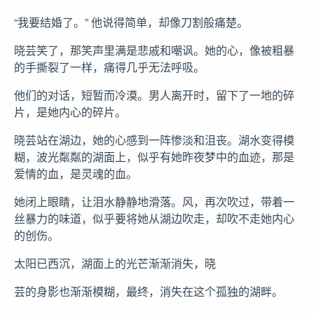
“我要结婚了。” 他说得简单，却像刀割般痛楚。
晓芸笑了，那笑声里满是悲戚和嘲讽。她的心，像被粗暴
的手撕裂了一样，痛得几乎无法呼吸。
他们的对话，短暂而冷漠。男人离开时，留下了一地的碎
片，是她内心的碎片。
晓芸站在湖边，她的心感到一阵惨淡和沮丧。湖水变得模
糊，波光粼粼的湖面上，似乎有她昨夜梦中的血迹，那是
爱情的血，是灵魂的血。
她闭上眼睛，让泪水静静地滑落。风，再次吹过，带着一
丝暴力的味道，似乎要将她从湖边吹走，却吹不走她内心
的创伤。
太阳已西沉，湖面上的光芒渐渐消失，晓
芸的身影也渐渐模糊，最终，消失在这个孤独的湖畔。