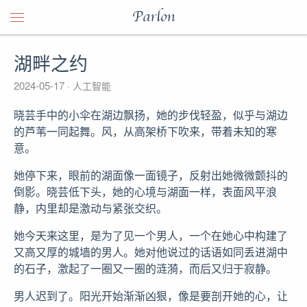
Parlon
湖畔之约
2024-05-17
人工智能
晓芸手中的小伞在湖边飘扬，她的步伐轻盈，似乎与湖边
的芦苇一同起舞。风，从高架桥下吹来，带着未知的寒
意。
她停下来，眼前的湖面像一面镜子，反射出她微微颤抖的
倒影。晓芸低下头，她的心境与湖面一样，表面风平浪
静，内里却是激动与紧张交织。
她今天来这里，是为了见一个男人，一个在她心中构建了
又高又厚的城墙的男人。她对他说过的话语如同丢进湖中
的石子，激起了一圈又一圈的涟漪，而后又归于寂静。
男人迟到了。阳光开始渐渐凶狠，像是要剖开她的心，让